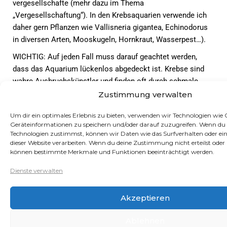
vergesellschafte (mehr dazu im Thema
„Vergesellschaftung“). In den Krebsaquarien verwende ich
daher gern Pflanzen wie Vallisneria gigantea, Echinodorus
in diversen Arten, Mooskugeln, Hornkraut, Wasserpest…).
WICHTIG: Auf jeden Fall muss darauf geachtet werden,
dass das Aquarium lückenlos abgedeckt ist. Krebse sind
wahre Ausbruchskünstler und finden oft durch schmale
Ritzen oder Aussparungen einen Weg nach draußen. Dort
Zustimmung verwalten
können sie aber nur geringe Zeit überleben und da der Weg
Um dir ein optimales Erlebnis zu bieten, verwenden wir Technologien wie
zurück ins Aquarium nicht möglich ist findet man sie meist
Geräteinformationen zu speichern und/oder darauf zuzugreifen. Wenn du 
nach Tagen vertrocknet unter irgendeinem Möbelstück…
Technologien zustimmst, können wir Daten wie das Surfverhalten oder ein
dieser Website verarbeiten. Wenn du deine Zustimmung nicht erteilst oder
Vergesellschaftung
können bestimmte Merkmale und Funktionen beeinträchtigt werden.
Dienste verwalten
Procambarus ouachitae sind relativ friedliche Krebse, die
man gut mit friedlichen Fischen und Garnelen
Akzeptieren
vergesellschaften kann. Ich schließe nicht aus, dass ein
Krebs auch mal einen kranken Fisch oder eine schwache
Ablehnen
Garnele erwischt. Aber ich halte das für den natürlichsten