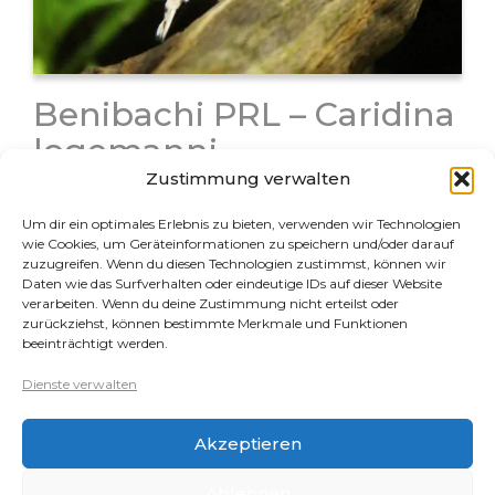
Benibachi PRL – Caridina
logemanni
Zustimmung verwalten
Bei der Benibachi Garnele handelt es sich um eine
Zuchtlinie der Caridina logemanni aus Japan. Der
Um dir ein optimales Erlebnis zu bieten, verwenden wir Technologien
Züchter hat seine Zuchtlinie mit viel Aufwand laufend
wie Cookies, um Geräteinformationen zu speichern und/oder darauf
zuzugreifen. Wenn du diesen Technologien zustimmst, können wir
selektiert und weiter verbessert. Seine Zuchttiere
Daten wie das Surfverhalten oder eindeutige IDs auf dieser Website
waren anfangs extrem hochpreisig und für…
verarbeiten. Wenn du deine Zustimmung nicht erteilst oder
zurückziehst, können bestimmte Merkmale und Funktionen
beeinträchtigt werden.
Rechtliches
Dienste verwalten
Datenschutz
Akzeptieren
Impressum
Cookie-Richtlinie (EU)
Ablehnen