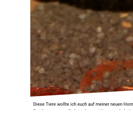
Diese Tiere wollte ich euch auf meiner neuen Hom
Ergebnis ist so toll, das ich es in Kürze wiederho
Ich hatte einen Stamm
Tiger Endler Guppy
, den ic
dachte, dass in diesem Aquarium außer ganz klei