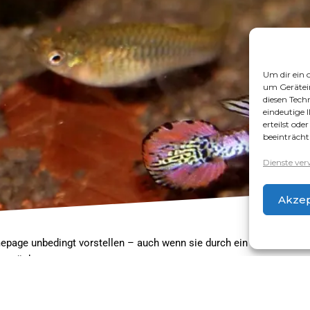
Um dir ein 
um Gerätei
diesen Tech
eindeutige 
erteilst od
beeinträcht
Dienste ver
Akzep
epage unbedingt vorstellen – auch wenn sie durch ein kleines
unfr
len möchte.
h weiter selektieren wollte. Daher habe ich eine Gruppe geschlechtsr
nen Floridakrebs-Babys und Schnecken keine anderen Aquarienbewoh