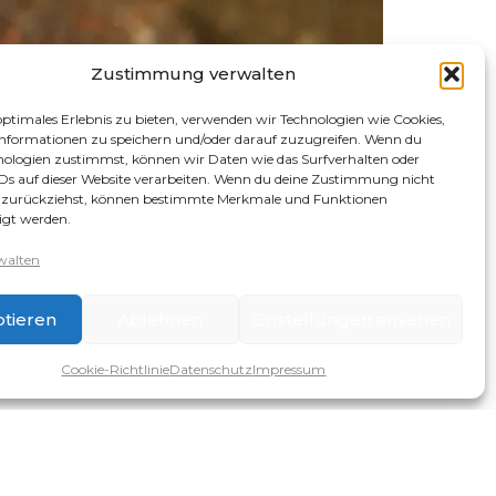
Zustimmung verwalten
optimales Erlebnis zu bieten, verwenden wir Technologien wie Cookies,
nformationen zu speichern und/oder darauf zuzugreifen. Wenn du
nologien zustimmst, können wir Daten wie das Surfverhalten oder
IDs auf dieser Website verarbeiten. Wenn du deine Zustimmung nicht
er zurückziehst, können bestimmte Merkmale und Funktionen
igt werden.
walten
tieren
Ablehnen
Einstellungen ansehen
Cookie-Richtlinie
Datenschutz
Impressum
eiwilliges Experiment
entstanden sind. Das
eifer Tiere in ein 60er Aquarium eingesetzt. Ich
ner wären. Falsch gedacht, denn hinter der Matte