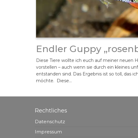
Endler Guppy „rosenb
Diese Tiere wollte ich euch auf meiner neue
vorstellen – auch wenn sie durch ein kleines un
entstanden sind. Das Ergebnis ist so toll, das i
möchte. Diese…
Rechtliches
Datenschutz
Impressum