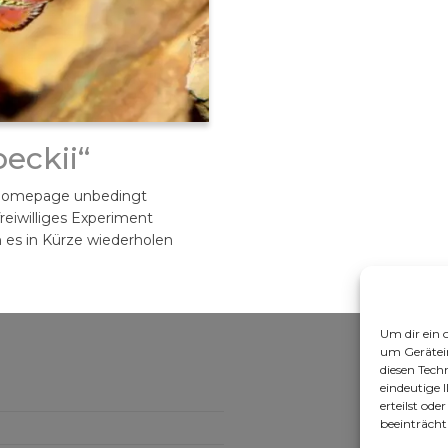
eckii“
n Homepage unbedingt
freiwilliges Experiment
ch es in Kürze wiederholen
Um dir ein 
um Gerätei
diesen Tech
eindeutige 
erteilst od
beeinträcht