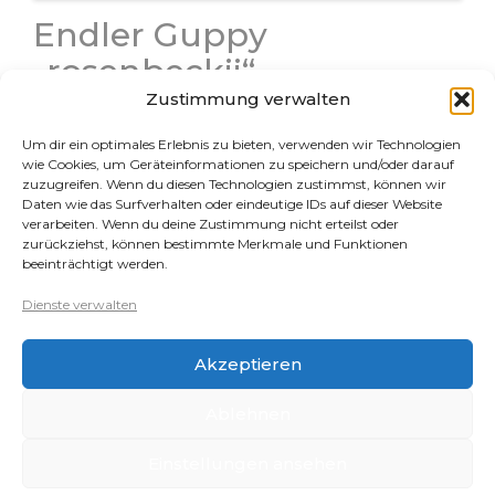
Endler Guppy
„rosenbeckii“
Zustimmung verwalten
Diese Tiere wollte ich euch auf meiner neuen
Homepage unbedingt vorstellen – auch wenn sie
Um dir ein optimales Erlebnis zu bieten, verwenden wir Technologien
durch ein kleines unfreiwilliges Experiment entstanden
wie Cookies, um Geräteinformationen zu speichern und/oder darauf
sind. Das Ergebnis ist so toll, das ich es in Kürze
zuzugreifen. Wenn du diesen Technologien zustimmst, können wir
Daten wie das Surfverhalten oder eindeutige IDs auf dieser Website
wiederholen möchte. Diese…
verarbeiten. Wenn du deine Zustimmung nicht erteilst oder
zurückziehst, können bestimmte Merkmale und Funktionen
beeinträchtigt werden.
Rechtliches
Dienste verwalten
Datenschutz
Akzeptieren
Impressum
Cookie-Richtlinie (EU)
Ablehnen
Einstellungen ansehen
Copyright 2026 - Clarissas Wirbellosenwelt