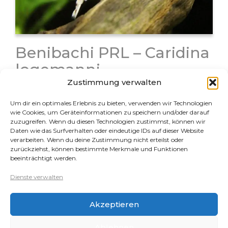
Benibachi PRL – Caridina
logemanni
Zustimmung verwalten
Bei der Benibachi Garnele handelt es sich um eine
Zuchtlinie der Caridina logemanni aus Japan. Der
Um dir ein optimales Erlebnis zu bieten, verwenden wir Technologien
Züchter hat seine Zuchtlinie mit viel Aufwand laufend
wie Cookies, um Geräteinformationen zu speichern und/oder darauf
zuzugreifen. Wenn du diesen Technologien zustimmst, können wir
selektiert und weiter verbessert. Seine Zuchttiere
Daten wie das Surfverhalten oder eindeutige IDs auf dieser Website
waren anfangs extrem hochpreisig und für…
verarbeiten. Wenn du deine Zustimmung nicht erteilst oder
zurückziehst, können bestimmte Merkmale und Funktionen
beeinträchtigt werden.
Rechtliches
Dienste verwalten
Datenschutz
Akzeptieren
Impressum
Cookie-Richtlinie (EU)
Ablehnen