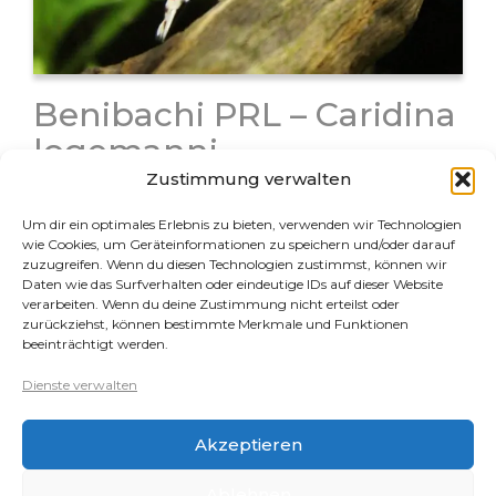
Benibachi PRL – Caridina
logemanni
Zustimmung verwalten
Bei der Benibachi Garnele handelt es sich um eine
Zuchtlinie der Caridina logemanni aus Japan. Der
Um dir ein optimales Erlebnis zu bieten, verwenden wir Technologien
Züchter hat seine Zuchtlinie mit viel Aufwand laufend
wie Cookies, um Geräteinformationen zu speichern und/oder darauf
zuzugreifen. Wenn du diesen Technologien zustimmst, können wir
selektiert und weiter verbessert. Seine Zuchttiere
Daten wie das Surfverhalten oder eindeutige IDs auf dieser Website
waren anfangs extrem hochpreisig und für…
verarbeiten. Wenn du deine Zustimmung nicht erteilst oder
zurückziehst, können bestimmte Merkmale und Funktionen
beeinträchtigt werden.
Rechtliches
Dienste verwalten
Datenschutz
Akzeptieren
Impressum
Cookie-Richtlinie (EU)
Ablehnen