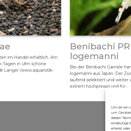
tae
Benibachi PRL
logemanni
ten im Handel erhältlich. Am
tik-Tagen in Ulm schöne
Bei der Benibachi Garnele han
k Langer (www.aquaristik-
logemanni aus Japan. Der Züch
laufend selektiert und weiter
extrem hochpreisig und für…
Um dir ein 
um Gerätei
diesen Tech
eindeutige 
erteilst od