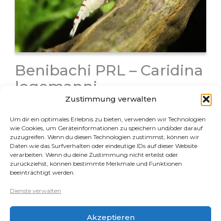
Benibachi PRL – Caridina
logemanni
Zustimmung verwalten
Bei der Benibachi Garnele handelt es sich um eine
Zuchtlinie der Caridina logemanni aus Japan. Der
Um dir ein optimales Erlebnis zu bieten, verwenden wir Technologien
Züchter hat seine Zuchtlinie mit viel Aufwand laufend
wie Cookies, um Geräteinformationen zu speichern und/oder darauf
zuzugreifen. Wenn du diesen Technologien zustimmst, können wir
selektiert und weiter verbessert. Seine Zuchttiere
Daten wie das Surfverhalten oder eindeutige IDs auf dieser Website
waren anfangs extrem hochpreisig und für…
verarbeiten. Wenn du deine Zustimmung nicht erteilst oder
zurückziehst, können bestimmte Merkmale und Funktionen
beeinträchtigt werden.
Rechtliches
Dienste verwalten
Datenschutz
Akzeptieren
Impressum