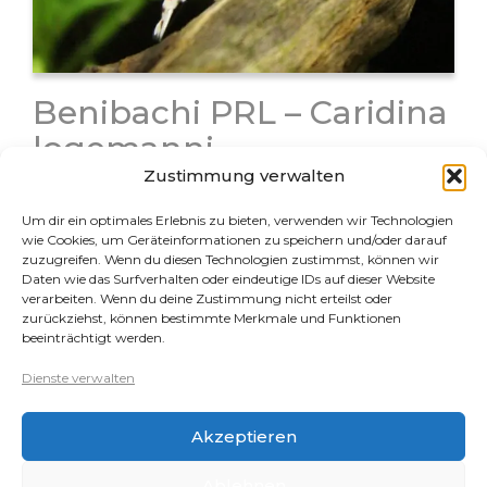
Benibachi PRL – Caridina
logemanni
Zustimmung verwalten
Bei der Benibachi Garnele handelt es sich um eine
Zuchtlinie der Caridina logemanni aus Japan. Der
Um dir ein optimales Erlebnis zu bieten, verwenden wir Technologien
Züchter hat seine Zuchtlinie mit viel Aufwand laufend
wie Cookies, um Geräteinformationen zu speichern und/oder darauf
zuzugreifen. Wenn du diesen Technologien zustimmst, können wir
selektiert und weiter verbessert. Seine Zuchttiere
Daten wie das Surfverhalten oder eindeutige IDs auf dieser Website
waren anfangs extrem hochpreisig und für…
verarbeiten. Wenn du deine Zustimmung nicht erteilst oder
zurückziehst, können bestimmte Merkmale und Funktionen
beeinträchtigt werden.
Rechtliches
Dienste verwalten
Datenschutz
Akzeptieren
Impressum
Cookie-Richtlinie (EU)
Ablehnen