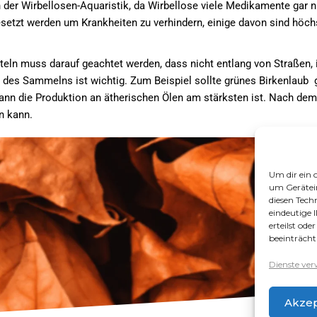
in der Wirbellosen-Aquaristik, da Wirbellose viele Medikamente gar n
setzt werden um Krankheiten zu verhindern, einige davon sind höc
teln muss darauf geachtet werden, dass nicht entlang von Straßen, 
t des Sammelns ist wichtig. Zum Beispiel sollte grünes Birkenlau
nn die Produktion an ätherischen Ölen am stärksten ist. Nach dem Tr
n kann.
Um dir ein 
um Gerätei
diesen Tech
eindeutige 
erteilst od
beeinträcht
Dienste ver
Akzep