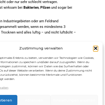
icht oder nur sehr schlecht vertragen.
hst wirksam bei
Bakterien
,
Pilzen
und sogar bei
in Industriegebieten oder am Feldrand
b gesammelt werden, wenn es mindestens 3
ocknen wird alles luftig – und nicht luftdicht –
Zustimmung verwalten
optimales Erlebnis zu bieten, verwenden wir Technologien wie Cookies,
nformationen zu speichern und/oder darauf zuzugreifen. Wenn du
nologien zustimmst, können wir Daten wie das Surfverhalten oder
IDs auf dieser Website verarbeiten. Wenn du deine Zustimmung nicht
er zurückziehst, können bestimmte Merkmale und Funktionen
igt werden.
walten
tieren
Ablehnen
Einstellungen ansehen