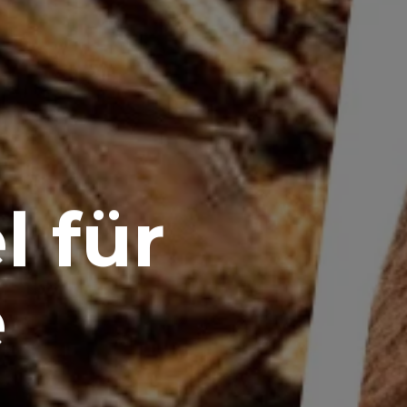
l für
e