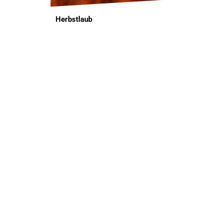
Herbstlaub
Braunes Herbstlaub ist kein klassisches Naturheilm
Huminstoffe und Tannine
(Gerbstoffe), die leicht 
Mikroorganismen, die von den Tieren abgeweidet w
heißem Wasser überbrüht werden (wie ein Tee zie
Wirkstoffe aus. Alternativ kann man es auch ohne 
untergeht. Laub sollte immer in unterschiedlichen
da hier der Baum den Blättern die Zuckerstoffe e
Weidenrinde