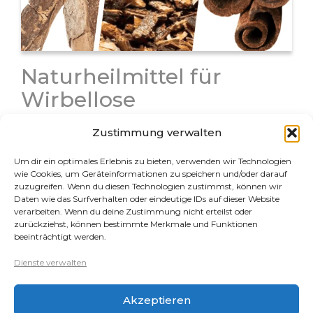
Naturheilmittel für
Wirbellose
Natürliche Heilmittel spielen eine wichtige Rolle in der
Zustimmung verwalten
Wirbellosen-Aquaristik, da Wirbellose viele
Medikamente gar nicht oder nur sehr schlecht
Um dir ein optimales Erlebnis zu bieten, verwenden wir Technologien
vertragen. Naturheilmittel können nicht nur
wie Cookies, um Geräteinformationen zu speichern und/oder darauf
vorbeugend eingesetzt werden um Krankheiten zu
zuzugreifen. Wenn du diesen Technologien zustimmst, können wir
Daten wie das Surfverhalten oder eindeutige IDs auf dieser Website
verhindern, einige davon sind höchst…
verarbeiten. Wenn du deine Zustimmung nicht erteilst oder
zurückziehst, können bestimmte Merkmale und Funktionen
beeinträchtigt werden.
Rechtliches
Dienste verwalten
Datenschutz
Akzeptieren
Impressum