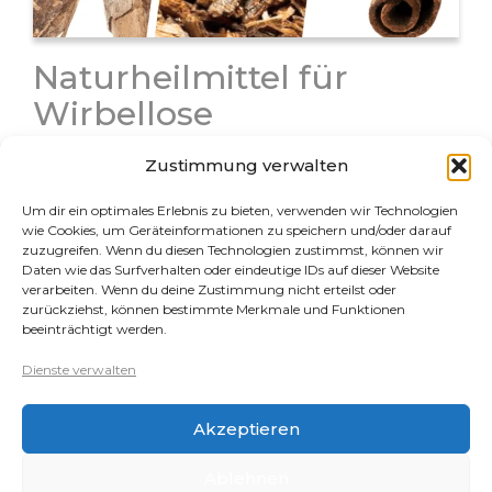
Naturheilmittel für
Wirbellose
Natürliche Heilmittel spielen eine wichtige Rolle in der
Zustimmung verwalten
Wirbellosen-Aquaristik, da Wirbellose viele
Medikamente gar nicht oder nur sehr schlecht
Um dir ein optimales Erlebnis zu bieten, verwenden wir Technologien
vertragen. Naturheilmittel können nicht nur
wie Cookies, um Geräteinformationen zu speichern und/oder darauf
vorbeugend eingesetzt werden um Krankheiten zu
zuzugreifen. Wenn du diesen Technologien zustimmst, können wir
Daten wie das Surfverhalten oder eindeutige IDs auf dieser Website
verhindern, einige davon sind höchst…
verarbeiten. Wenn du deine Zustimmung nicht erteilst oder
zurückziehst, können bestimmte Merkmale und Funktionen
beeinträchtigt werden.
Rechtliches
Dienste verwalten
Datenschutz
Akzeptieren
Impressum
Cookie-Richtlinie (EU)
Ablehnen