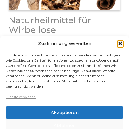
Naturheilmittel für
Wirbellose
Natürliche Heilmittel spielen eine wichtige Rolle in der
Zustimmung verwalten
Wirbellosen-Aquaristik, da Wirbellose viele
Medikamente gar nicht oder nur sehr schlecht
Um dir ein optimales Erlebnis zu bieten, verwenden wir Technologien
vertragen. Naturheilmittel können nicht nur
wie Cookies, um Geräteinformationen zu speichern und/oder darauf
vorbeugend eingesetzt werden um Krankheiten zu
zuzugreifen. Wenn du diesen Technologien zustimmst, können wir
Daten wie das Surfverhalten oder eindeutige IDs auf dieser Website
verhindern, einige davon sind höchst…
verarbeiten. Wenn du deine Zustimmung nicht erteilst oder
zurückziehst, können bestimmte Merkmale und Funktionen
beeinträchtigt werden.
Rechtliches
Dienste verwalten
Datenschutz
Akzeptieren
Impressum
Cookie-Richtlinie (EU)
Ablehnen