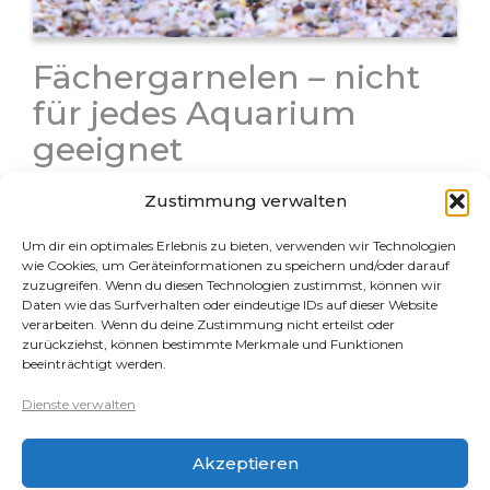
Fächergarnelen – nicht
für jedes Aquarium
geeignet
Fächergarnelen im Aquarium Fächergarnelen sind mit
Zustimmung verwalten
ihrer außergewöhnlichen Optik und ihrem
Fressverhalten echte Blickfänger im Aquarium. Doch
Um dir ein optimales Erlebnis zu bieten, verwenden wir Technologien
genau hier liegt das Problem: Diese Tiere werden
wie Cookies, um Geräteinformationen zu speichern und/oder darauf
häufig unterschätzt, falsch gehalten und verhungern
zuzugreifen. Wenn du diesen Technologien zustimmst, können wir
Daten wie das Surfverhalten oder eindeutige IDs auf dieser Website
dann jämmerlich. Damit sie die…
verarbeiten. Wenn du deine Zustimmung nicht erteilst oder
zurückziehst, können bestimmte Merkmale und Funktionen
beeinträchtigt werden.
Rechtliches
Dienste verwalten
Datenschutz
Akzeptieren
Impressum