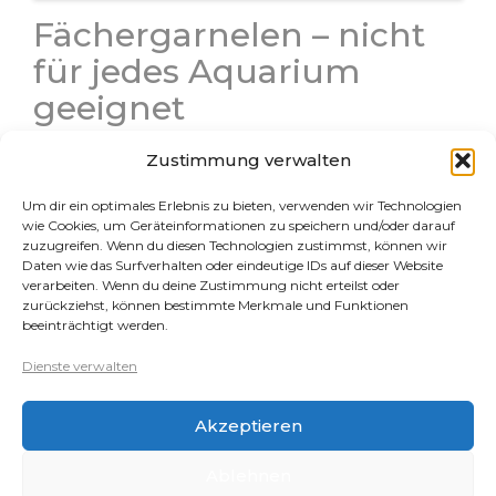
Fächergarnelen – nicht
für jedes Aquarium
geeignet
Fächergarnelen im Aquarium Fächergarnelen sind mit
Zustimmung verwalten
ihrer außergewöhnlichen Optik und ihrem
Fressverhalten echte Blickfänger im Aquarium. Doch
Um dir ein optimales Erlebnis zu bieten, verwenden wir Technologien
genau hier liegt das Problem: Diese Tiere werden
wie Cookies, um Geräteinformationen zu speichern und/oder darauf
häufig unterschätzt, falsch gehalten und verhungern
zuzugreifen. Wenn du diesen Technologien zustimmst, können wir
Daten wie das Surfverhalten oder eindeutige IDs auf dieser Website
dann jämmerlich. Damit sie die…
verarbeiten. Wenn du deine Zustimmung nicht erteilst oder
zurückziehst, können bestimmte Merkmale und Funktionen
beeinträchtigt werden.
Rechtliches
Dienste verwalten
Datenschutz
Akzeptieren
Impressum
Cookie-Richtlinie (EU)
Ablehnen