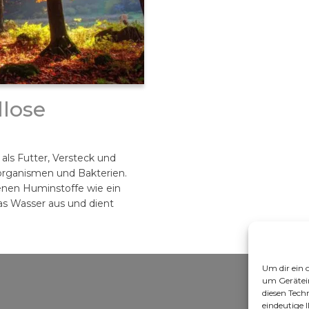
llose
als Futter, Versteck und
oorganismen und Bakterien.
nen Huminstoffe wie ein
das Wasser aus und dient
Um dir ein 
um Gerätei
diesen Tech
eindeutige 