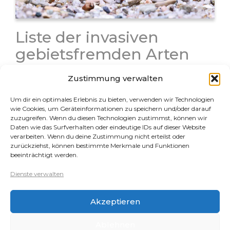
Liste der invasiven
gebietsfremden Arten
Am 13.07.2016 war es leider so weit – die EU hat die
Zustimmung verwalten
Durchführungsverordnung der Kommission zur
Annahme einer Liste invasiver gebietsfremder Arten
Um dir ein optimales Erlebnis zu bieten, verwenden wir Technologien
von unionsweiter Bedeutung veröffentlicht. Diese
wie Cookies, um Geräteinformationen zu speichern und/oder darauf
Durchführungsverordnung benötigt nun keine weitere
zuzugreifen. Wenn du diesen Technologien zustimmst, können wir
Daten wie das Surfverhalten oder eindeutige IDs auf dieser Website
Umsetzung in nationales…
verarbeiten. Wenn du deine Zustimmung nicht erteilst oder
zurückziehst, können bestimmte Merkmale und Funktionen
beeinträchtigt werden.
Rechtliches
Dienste verwalten
Datenschutz
Akzeptieren
Impressum
Cookie-Richtlinie (EU)
Ablehnen