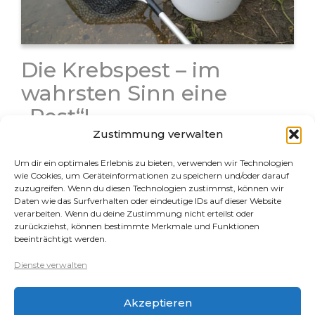
Die Krebspest – im
wahrsten Sinn eine
„Pest“!
Zustimmung verwalten
Die Krebspest ist wohl die schlimmste Erkrankung bei
Krebsen, da sie unheilbar ist und der Krankheitsverlauf
Um dir ein optimales Erlebnis zu bieten, verwenden wir Technologien
nach Auftreten der ersten Symptome zu 100 % tödlich
wie Cookies, um Geräteinformationen zu speichern und/oder darauf
zuzugreifen. Wenn du diesen Technologien zustimmst, können wir
ist. Leider gibt es immer noch Krebshalter, denen die
Daten wie das Surfverhalten oder eindeutige IDs auf dieser Website
Krebspest nicht…
verarbeiten. Wenn du deine Zustimmung nicht erteilst oder
zurückziehst, können bestimmte Merkmale und Funktionen
beeinträchtigt werden.
Rechtliches
Dienste verwalten
Datenschutz
Akzeptieren
Impressum