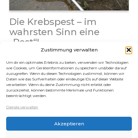
Die Krebspest – im
wahrsten Sinn eine
„Pest“!
Zustimmung verwalten
Die Krebspest ist wohl die schlimmste Erkrankung bei
Krebsen, da sie unheilbar ist und der Krankheitsverlauf
Um dir ein optimales Erlebnis zu bieten, verwenden wir Technologien
nach Auftreten der ersten Symptome zu 100 % tödlich
wie Cookies, um Geräteinformationen zu speichern und/oder darauf
ist. Leider gibt es immer noch Krebshalter, denen die
zuzugreifen. Wenn du diesen Technologien zustimmst, können wir
Daten wie das Surfverhalten oder eindeutige IDs auf dieser Website
Krebspest nicht…
verarbeiten. Wenn du deine Zustimmung nicht erteilst oder
zurückziehst, können bestimmte Merkmale und Funktionen
beeinträchtigt werden.
Rechtliches
Dienste verwalten
Datenschutz
Akzeptieren
Impressum
Cookie-Richtlinie (EU)
Ablehnen