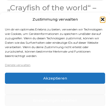
„Crayfish of the world“ –
Buch, 512 Seiten, 1110
Zustimmung verwalten
Bilder
Um dir ein optimales Erlebnis zu bieten, verwenden wir Technologien
Dieses Buch bietet einen beeindruckenden Überblick
wie Cookies, um Geräteinformationen zu speichern und/oder darauf
über die weltweite Vielfalt der Süßwasserkrebse – mit
zuzugreifen. Wenn du diesen Technologien zustimmst, können wir
Daten wie das Surfverhalten oder eindeutige IDs auf dieser Website
über 1.100 Fotos…
verarbeiten. Wenn du deine Zustimmung nicht erteilst oder
zurückziehst, können bestimmte Merkmale und Funktionen
beeinträchtigt werden.
Rechtliches
Dienste verwalten
Datenschutz
Akzeptieren
Impressum
Cookie-Richtlinie (EU)
Ablehnen
Einstellungen ansehen
Copyright 2026 - Clarissas Wirbellosenwelt
Created with
Envo Royal
WordPress theme