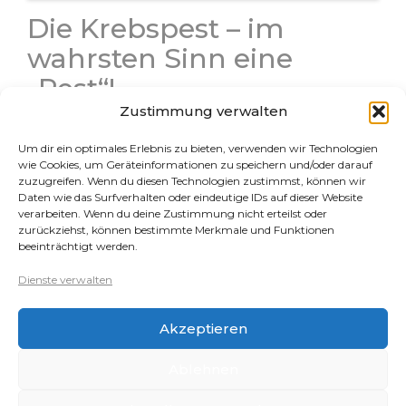
Die Krebspest – im
wahrsten Sinn eine
„Pest“!
Zustimmung verwalten
Die Krebspest ist wohl die schlimmste Erkrankung bei
Krebsen, da sie unheilbar ist und der Krankheitsverlauf
Um dir ein optimales Erlebnis zu bieten, verwenden wir Technologien
nach Auftreten der ersten Symptome zu 100 % tödlich
wie Cookies, um Geräteinformationen zu speichern und/oder darauf
ist. Leider gibt es immer noch Krebshalter, denen die
zuzugreifen. Wenn du diesen Technologien zustimmst, können wir
Daten wie das Surfverhalten oder eindeutige IDs auf dieser Website
Krebspest nicht…
verarbeiten. Wenn du deine Zustimmung nicht erteilst oder
zurückziehst, können bestimmte Merkmale und Funktionen
beeinträchtigt werden.
Rechtliches
Dienste verwalten
Datenschutz
Akzeptieren
Impressum
Cookie-Richtlinie (EU)
Ablehnen