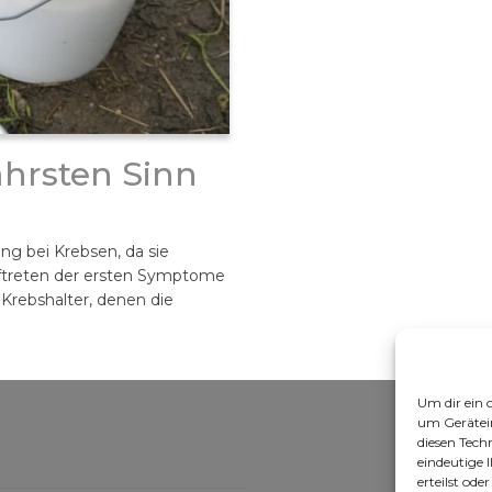
ahrsten Sinn
ng bei Krebsen, da sie
Auftreten der ersten Symptome
 Krebshalter, denen die
Um dir ein 
um Gerätei
diesen Tech
eindeutige 
erteilst od