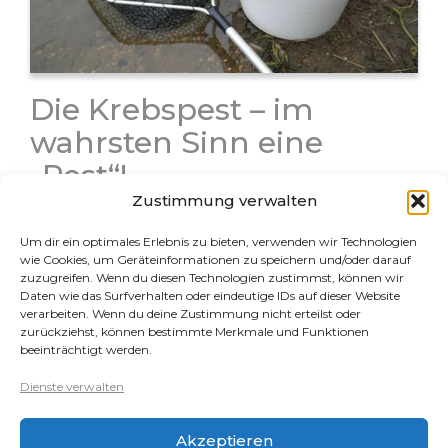
Die Krebspest – im
wahrsten Sinn eine
„Pest“!
Zustimmung verwalten
Die Krebspest ist wohl die schlimmste Erkrankung bei
Krebsen, da sie unheilbar ist und der Krankheitsverlauf
Um dir ein optimales Erlebnis zu bieten, verwenden wir Technologien
nach Auftreten der ersten Symptome zu 100 % tödlich
wie Cookies, um Geräteinformationen zu speichern und/oder darauf
ist. Leider gibt es immer noch Krebshalter, denen die
zuzugreifen. Wenn du diesen Technologien zustimmst, können wir
Daten wie das Surfverhalten oder eindeutige IDs auf dieser Website
Krebspest nicht…
verarbeiten. Wenn du deine Zustimmung nicht erteilst oder
zurückziehst, können bestimmte Merkmale und Funktionen
beeinträchtigt werden.
Rechtliches
Dienste verwalten
Datenschutz
Akzeptieren
Impressum