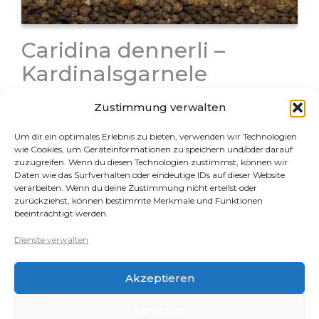
Caridina dennerli –
Kardinalsgarnele
Die Caridina dennerli, auch bekannt als
Zustimmung verwalten
Kardinalsgarnele, zählt zu den auffälligsten
Süßwassergarnelen im Hobby. Sie stammt aus den
Um dir ein optimales Erlebnis zu bieten, verwenden wir Technologien
warmen, sehr klaren Seen auf Sulawesi (Indonesien)
wie Cookies, um Geräteinformationen zu speichern und/oder darauf
und begeistert durch ihre tiefrote Färbung mit
zuzugreifen. Wenn du diesen Technologien zustimmst, können wir
Daten wie das Surfverhalten oder eindeutige IDs auf dieser Website
leuchtend weißen Punkten.…
verarbeiten. Wenn du deine Zustimmung nicht erteilst oder
zurückziehst, können bestimmte Merkmale und Funktionen
beeinträchtigt werden.
Rechtliches
Dienste verwalten
Datenschutz
Akzeptieren
Impressum
Cookie-Richtlinie (EU)
Ablehnen