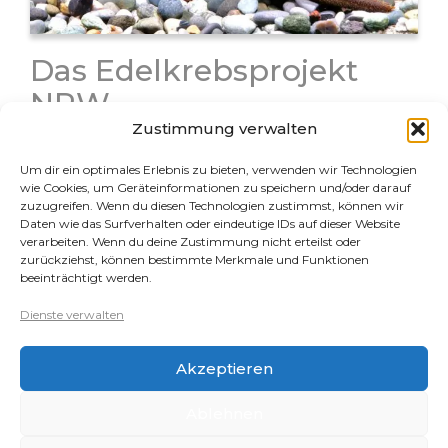
Das Edelkrebsprojekt
NRW
Zustimmung verwalten
Das Edelkrebsprojekt NRW setzt sich mit Leidenschaft
für den Schutz unserer heimischen Flusskrebse ein.
Um dir ein optimales Erlebnis zu bieten, verwenden wir Technologien
Der Edelkrebs und der Steinkrebs sind stark bedroht,
wie Cookies, um Geräteinformationen zu speichern und/oder darauf
vor allem durch eingeschleppte Arten und Krankheiten.
zuzugreifen. Wenn du diesen Technologien zustimmst, können wir
Daten wie das Surfverhalten oder eindeutige IDs auf dieser Website
Ziel des Projekts ist es, ihre Bestände…
verarbeiten. Wenn du deine Zustimmung nicht erteilst oder
zurückziehst, können bestimmte Merkmale und Funktionen
beeinträchtigt werden.
Rechtliches
Dienste verwalten
Datenschutz
Akzeptieren
Impressum
Cookie-Richtlinie (EU)
Ablehnen