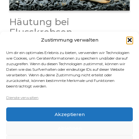
Häutung bei
Flusskrebsen
Zustimmung verwalten
Die Häutung ist leider eine der häufigsten
Todesursachen bei Krebsen. Zum einen, weil sie nach
Um dir ein optimales Erlebnis zu bieten, verwenden wir Technologien
der Häutung durch den anfangs extrem weichen
wie Cookies, um Geräteinformationen zu speichern und/oder darauf
Panzer ihren Fressfeinden schutzlos ausgeliefert sind,
zuzugreifen. Wenn du diesen Technologien zustimmst, können wir
Daten wie das Surfverhalten oder eindeutige IDs auf dieser Website
zum anderen weil es sich hier um…
verarbeiten. Wenn du deine Zustimmung nicht erteilst oder
zurückziehst, können bestimmte Merkmale und Funktionen
beeinträchtigt werden.
Rechtliches
Dienste verwalten
Datenschutz
Akzeptieren
Impressum
Cookie-Richtlinie (EU)
Ablehnen